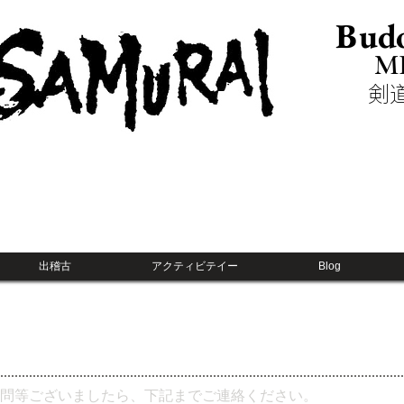
Budo
M
​
出稽古
アクティビテイー
Blog
問等ございましたら、下記までご連絡ください。