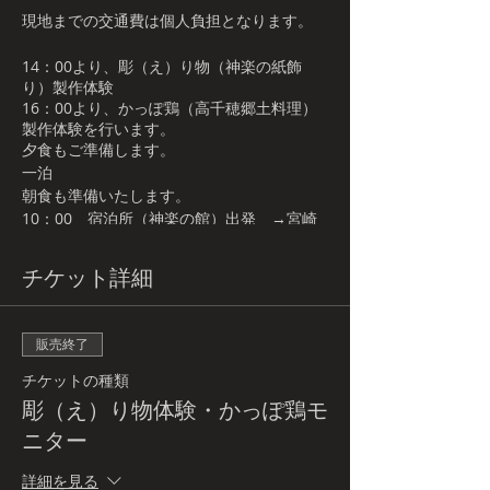
現地までの交通費は個人負担となります。
14：00より、彫（え）り物（神楽の紙飾
り）製作体験
16：00より、かっぽ鶏（高千穂郷土料理）
製作体験を行います。
夕食もご準備します。
一泊
朝食も準備いたします。
10：00 宿泊所（神楽の館）出発 →宮崎
駅へ
日向モニタリングへのご参加の方は
チケット詳細
8：00 宿泊所（神楽の館）出発 →日向へ
販売終了
チケットの種類
彫（え）り物体験・かっぽ鶏モ
ニター
詳細を見る