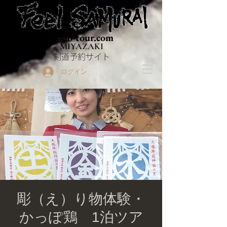
Budo-tour.com
MIYAZAKI
​剣道予約サイト
ログイン
彫（え）り物体験・
かっぽ鶏 1泊ツア