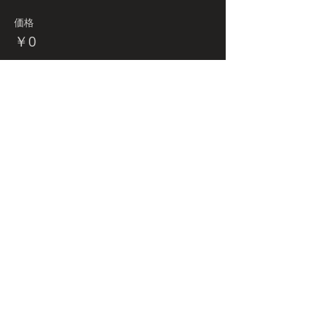
価格
￥0
Budo-tour.comとは
プライバシーポリシー
特定商取引法に関する表記
NBnetwork
㈱日本武道宮崎店舗内
〒880-0841
宮崎県宮崎市吉村町曽師前甲3169-4 ２F
2nd Floor, 3169-4 Soshimae-kou,
Yoshimura-cho,
Miyazaki-city, MIYAZAKI JAPAN