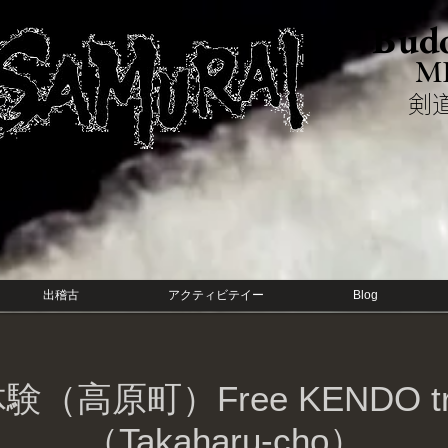
Budo
M
​
出稽古
アクティビテイー
Blog
高原町）Free KENDO trial
（Takaharu-cho）