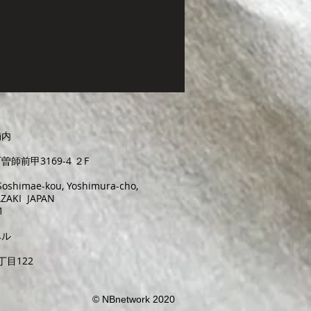
舗内
師前甲3169-4 ２F
4 Soshimae-kou, Yoshimura-cho,
YAZAKI JAPAN
1
ベル
目122
© NBnetwork 2020