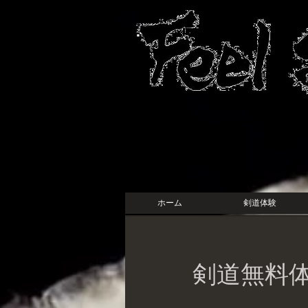
ホーム
剣道体験
剣道無料体験（