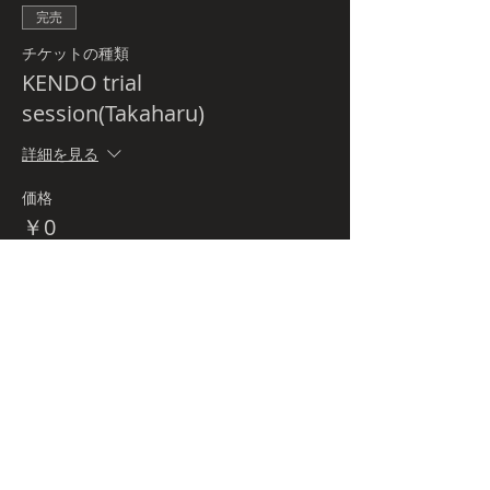
完売
チケットの種類
KENDO trial
session(Takaharu)
詳細を見る
価格
￥0
このイベントは完売しました
Budo-tour.comとは
プライバシーポリシー