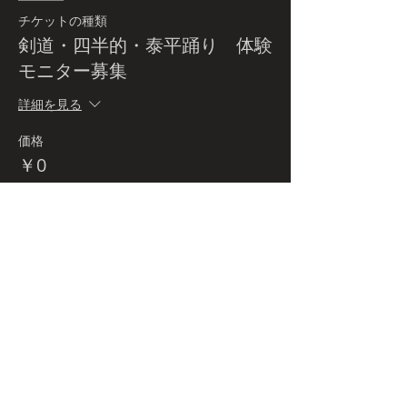
チケットの種類
剣道・四半的・泰平踊り 体験
モニター募集
詳細を見る
価格
￥0
このイベントは完売しました
Budo-tour.comとは
プライバシーポリシー
特定商取引法に関する表記