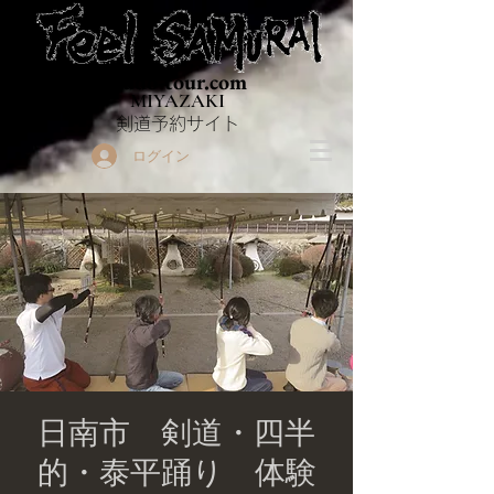
Budo-tour.com
MIYAZAKI
​剣道予約サイト
ログイン
日南市 剣道・四半
的・泰平踊り 体験