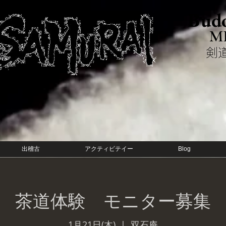
Budo
M
​
出稽古
アクティビテイー
Blog
茶道体験 モニター募集
1月21日(木)
  |  
双石庵