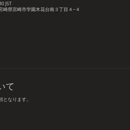
0 JST
53 宮崎県宮崎市学園木花台南３丁目４−４
いて
担となります。