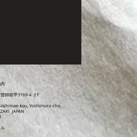
舗内
師前甲3169-4 ２F
4 Soshimae-kou, Yoshimura-cho,
YAZAKI JAPAN
1
ベル