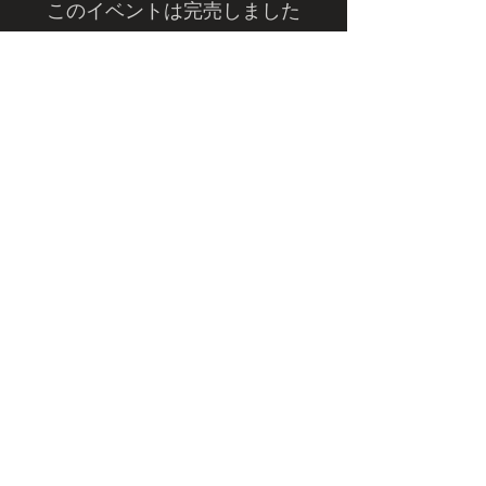
このイベントは完売しました
Budo-tour.comとは
プライバシーポリシー
特定商取引法に関する表記
NBnetwork
㈱日本武道宮崎店舗内
〒880-0841
宮崎県宮崎市吉村町曽師前甲3169-4 ２F
2nd Floor, 3169-4 Soshimae-kou,
Yoshimura-cho,
Miyazaki-city, MIYAZAKI JAPAN
Postcode
880-0841
催行者：JUJUトラベル
〒880-0032