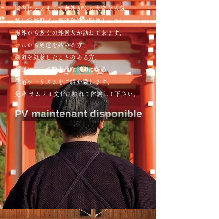
国内にとどまらず海外からも大変な人気。
特に宮崎県は、剣法発祥の聖地として
海外から多くの外国人が訪ねて来ます。
これから剣道を始める方、
剣道を経験したことのある方、
皆様にとって魅力的な剣道に係る
武道ツーリズムをご紹介致します。
是非 サムライ文化に触れて体験して下さい。
PV maintenant disponible