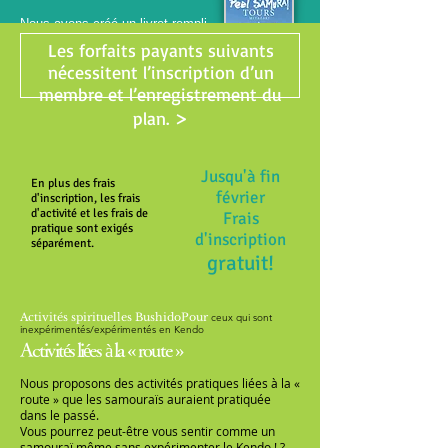
Nous avons créé un livret rempli
d'informations sur Feel Samurai
Les forfaits payants suivants
Tours. Veuillez lire ceci avant
nécessitent l’inscription d’un
votre expérience de Kendo.
membre et l’enregistrement du
>
plan.
Jusqu'à fin
En plus des frais
février
d'inscription, les frais
d'activité et les frais de
Frais
pratique sont exigés
d'inscription
séparément.
gratuit!
Activités spirituelles BushidoPour
ceux qui sont
inexpérimentés/expérimentés en Kendo
Activités liées à la « route »
Nous proposons des activités pratiques liées à la «
route » que les samouraïs auraient pratiquée
dans le passé.
Vous pourrez peut-être vous sentir comme un
samouraï même sans expérimenter le Kendo ! ?