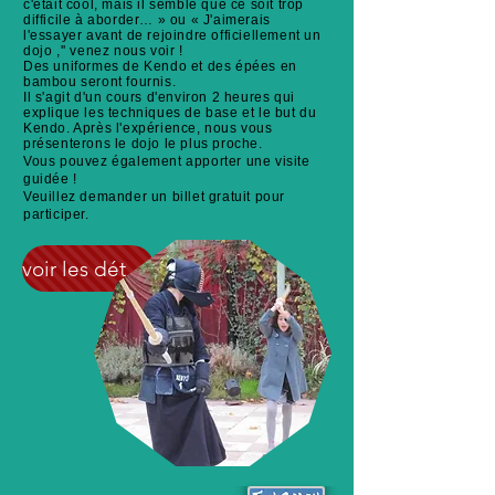
c'était cool, mais il semble que ce soit trop
difficile à aborder… » ou « J'aimerais
l'essayer avant de rejoindre officiellement un
dojo ,'' venez nous voir !
Des uniformes de Kendo et des épées en
bambou seront fournis.
Il s'agit d'un cours d'environ 2 heures qui
explique les techniques de base et le but du
Kendo. Après l'expérience, nous vous
présenterons le dojo le plus proche.
Vous pouvez également apporter une visite
guidée !
Veuillez demander un billet gratuit pour
participer.
voir les détails