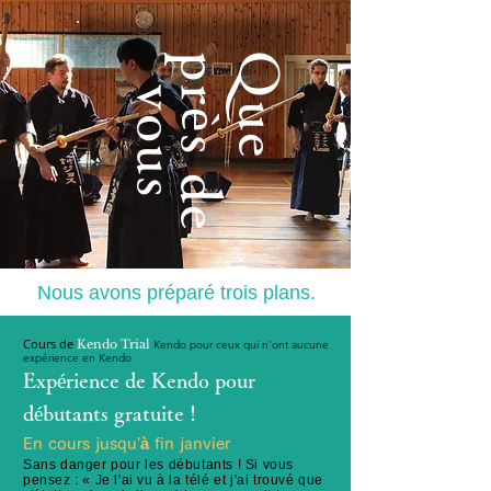
Que
p
è
s
d
e
o
u
r
v
s
Nous avons préparé
trois
plans.
Cours de
Kendo Trial
Kendo pour ceux qui n'ont aucune
expérience en Kendo
Expérience de Kendo pour
débutants gratuite !
En cours jusqu'à fin janvier
Sans danger pour les débutants ! Si vous
pensez : « Je l'ai vu à la télé et j'ai trouvé que