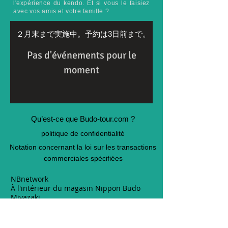
l'expérience du kendo. Et si vous le faisiez
avec vos amis et votre famille ?
２月末まで実施中。
予約は3日前まで。
Pas d'événements pour le
moment
Qu’est-ce que Budo-tour.com ?
politique de confidentialité
Notation concernant la loi sur les transactions
commerciales spécifiées
NBnetwork
À l'intérieur du magasin Nippon Budo
Miyazaki
880-0841
3169-4 Soshimaeko, Yoshimura-cho,
Miyazaki-shi, Miyazaki pref. 2F