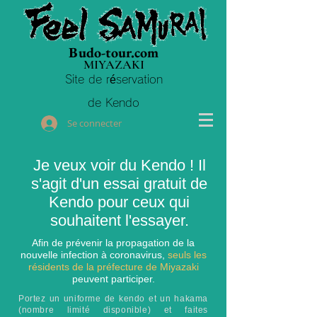
Budo-tour.com
MIYAZAKI
Site de réservation
de Kendo
Se connecter
Je veux voir du Kendo ! Il
s'agit d'un essai gratuit de
Kendo pour ceux qui
souhaitent l'essayer.
Afin de prévenir la propagation de la
nouvelle infection à coronavirus,
seuls les
résidents de la préfecture de Miyazaki
peuvent participer.
Portez un uniforme de kendo et un hakama
(nombre limité disponible) et faites