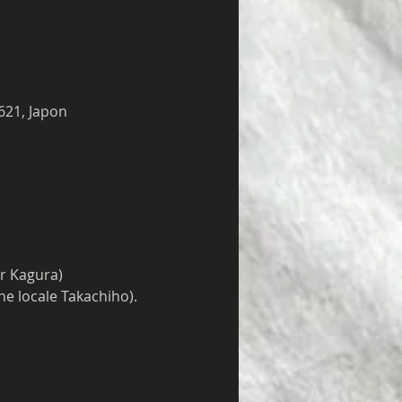
621, Japon
ur Kagura)
e locale Takachiho).