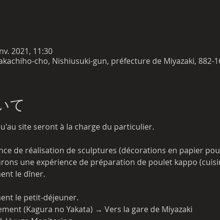
anv. 2021, 11:30
Takachiho-cho, Nishiusuki-gun, préfecture de Miyazaki, 882-1
いて
u'au site seront à la charge du particulier.
ence de réalisation de sculptures (décorations en papier po
urons une expérience de préparation de poulet kappo (cuisin
nt le dîner.
nt le petit-déjeuner.
ment (Kagura no Yakata) → Vers la gare de Miyazaki