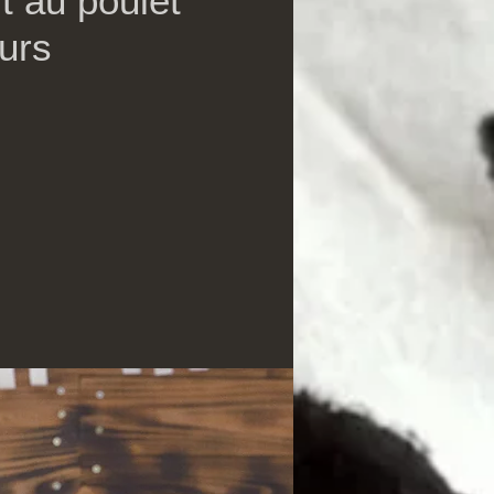
t au poulet
urs