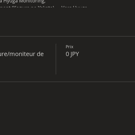
 à Hyuga Monitoring,
ment (Kagura no Yakata) → Vers Hyuga
Prix
ure/moniteur de
0 JPY