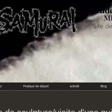
Budo
M
Site de
do
Pratique de départ
activité
Blog