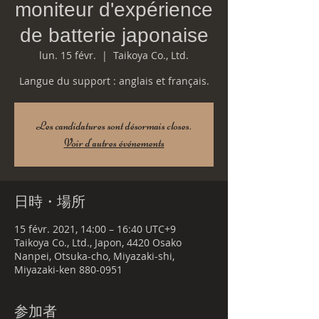
moniteur d'expérience
de batterie japonaise
lun. 15 févr.
  |  
Taikoya Co., Ltd.
Langue du support : anglais et français.
Les candidatures sont désormais closes.
Voir d'autres événements
日時・場所
15 févr. 2021, 14:00 – 16:40 UTC+9
Taikoya Co., Ltd., Japon, 4420 Osako
Nanpei, Otsuka-cho, Miyazaki-shi,
Miyazaki-ken 880-0951
参加者