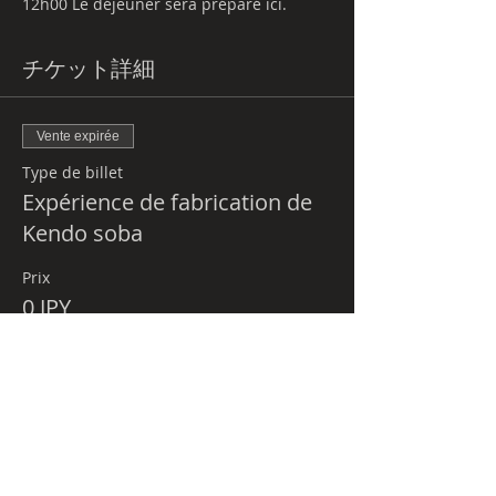
12h00 Le déjeuner sera préparé ici.
14h00 Expérience de fabrication de Soba
チケット詳細
Vente expirée
Type de billet
Expérience de fabrication de
Kendo soba
Prix
0 JPY
Qu’est-ce que Budo-tour.com ?