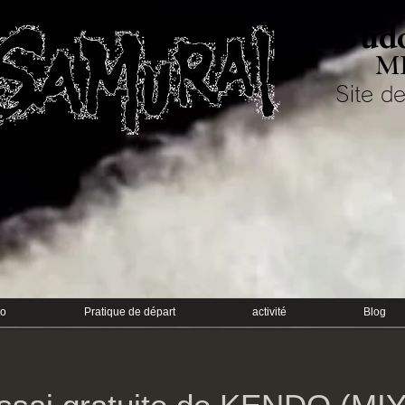
Budo
M
Site de
do
Pratique de départ
activité
Blog