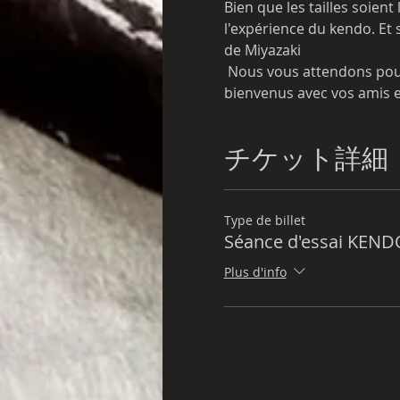
Bien que les tailles soien
l'expérience du kendo. Et si
de Miyazaki
 Nous vous attendons pour préparer l'uniforme KENDO pour le membre d'essai. Nous sommes également les 
bienvenus avec vos amis et
チケット詳細
Type de billet
Séance d'essai KEND
Plus d'info