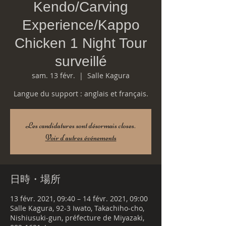
Kendo/Carving
Experience/Kappo
Chicken 1 Night Tour
surveillé
sam. 13 févr.
  |  
Salle Kagura
Langue du support : anglais et français.
Les candidatures sont désormais closes.
Voir d'autres événements
日時・場所
13 févr. 2021, 09:40 – 14 févr. 2021, 09:00
Salle Kagura, 92-3 Iwato, Takachiho-cho,
Nishiusuki-gun, préfecture de Miyazaki,