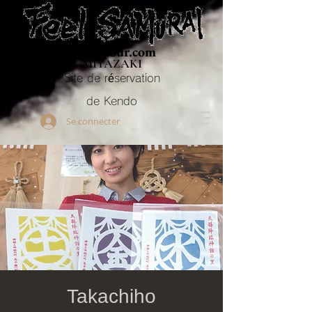
Budo-tour.com
MIYAZAKI
Site de réservation
de Kendo
Se connecter
Takachiho