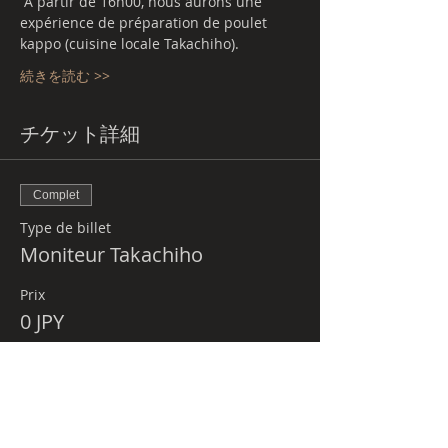
 À partir de 16h00, nous aurons une 
expérience de préparation de poulet 
kappo (cuisine locale Takachiho).
続きを読む >>
チケット詳細
Complet
Type de billet
Moniteur Takachiho
Prix
0 JPY
Cet événement est complet