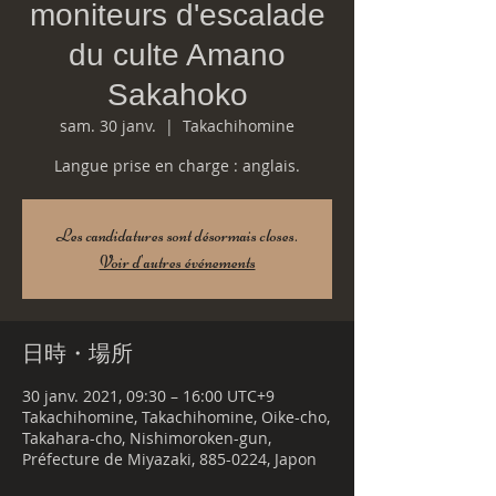
moniteurs d'escalade
du culte Amano
Sakahoko
sam. 30 janv.
  |  
Takachihomine
Langue prise en charge : anglais.
Les candidatures sont désormais closes.
Voir d'autres événements
日時・場所
30 janv. 2021, 09:30 – 16:00 UTC+9
Takachihomine, Takachihomine, Oike-cho,
Takahara-cho, Nishimoroken-gun,
Préfecture de Miyazaki, 885-0224, Japon