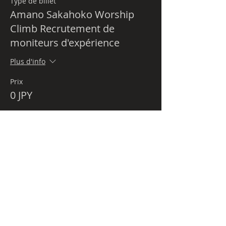
Type de billet
Amano Sakahoko Worship
Climb Recrutement de
moniteurs d'expérience
Plus d'info
Prix
0 JPY
Qu’est-ce que Budo-tour.com ?
politique de confidentialité
Notation concernant la loi sur les transactions
commerciales spécifiées