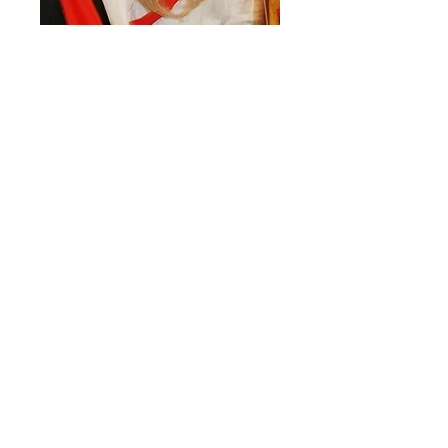
Takachiho
Lorsque la déesse du Soleil s'est cachée
dans une grotte, les autres dieux et
déesses ont organisé un festin
mémorable. Amaterasu était tellement
en colère qu'elle s'est cachée dans une
grotte. Sans la déesse du soleil, le monde
est devenu sombre. Les autres dieux et
déesses ont eu un joyeux festin avec de
la danse. et de la musique devant la
grotte pour attirer Amaterasu. Les rires
bruyants provoqués par la danse
comique d'Amenouzume ont rendu
Amaterasu si curieuse qu'elle a ouvert un
peu la porte du rocher pour jeter un
coup d'œil à l'extérieur. Ainsi, la lumière
du soleil a finalement été restituée au
monde. C'est l'un des mythes les plus
populaires, et est toujours interprétée
sous le nom de Yokagura ou danse shinto
nocturne à Takachiho.