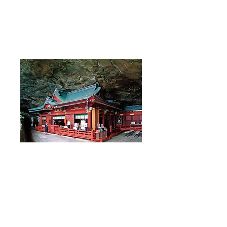
Sanctuaire Udo
L'histoire mythique de Ninigi et
Konohanasakuya s'est terminée au
sanctuaire d'Udo. L'ère mythologique
japonaise prend fin après la naissance
de Jinmu, le premier empereur japonais
et descendant des dieux du ciel, de la
terre et de la mer. Yamasachi est revenu