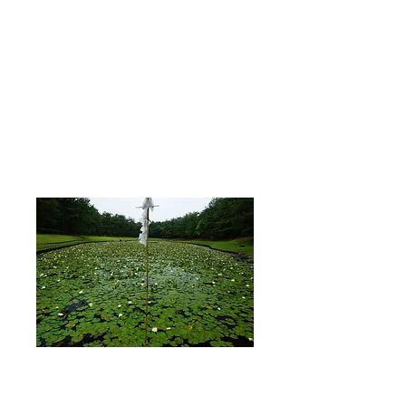
Misogi-ike
Le dieu Izanami lustré "misogi" après
avoir fui le pays des morts. Lorsque la