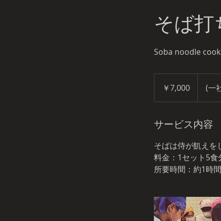
そば打ち
Soba noodle cook
7,000
円
￥7,000
(一
サービス内容
そばは侍が飢えを
料金：1セット5食
所要時間：約1時