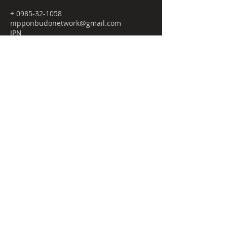
+ 0985-32-1058
nipponbudonetwork@gmail.com
JPN
Budo-tour.comとは
プライバシーポリシー
特定商取引法に関する表記
NBnetwork
㈱日本武道宮崎店舗内
〒880-0841
宮崎県宮崎市吉村町曽師前甲3169-4 ２F
2nd Floor, 3169-4 Soshimae-kou,
Yoshimura-cho,
Miyazaki-city, MIYAZAKI JAPAN
Postcode
880-0841