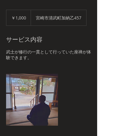
1,000
円
￥1,000
宮崎市清武町加納乙457
サービス内容
武士が修行の一貫として行っていた座禅が体
験できます。