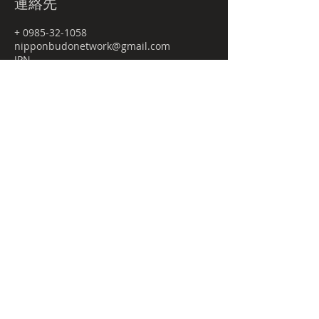
連絡先
+ 0985-32-1058
nipponbudonetwork@gmail.com
JPN
Budo-tour.comとは
プライバシーポリシー
特定商取引法に関する表記
NBnetwork
㈱日本武道宮崎店舗内
〒880-0841
宮崎県宮崎市吉村町曽師前甲3169-4 ２F
2nd Floor, 3169-4 Soshimae-kou,
Yoshimura-cho,
Miyazaki-city, MIYAZAKI JAPAN