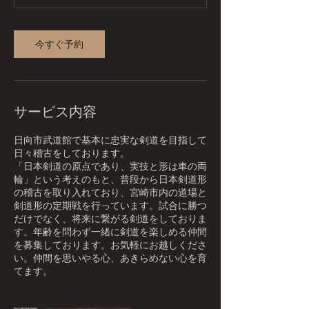
今すぐ予約
サービス内容
日向市武道館で基本に忠実な剣道を目指して
日々稽古をしております。
「日本剣道の原点であり、実技と形は車の両
輪」という考えのもと、普段から日本剣道形
の稽古を取り入れており、宮崎市内の道場と
剣道形の定期戦を行っています。試合に勝つ
だけでなく、将来に繋がる剣道をしておりま
す。年齢を問わず一緒に剣道を楽しめる仲間
を募集しております。お気軽にお越しくださ
い。仲間を思いやる心、あきらめない心を育
てます。