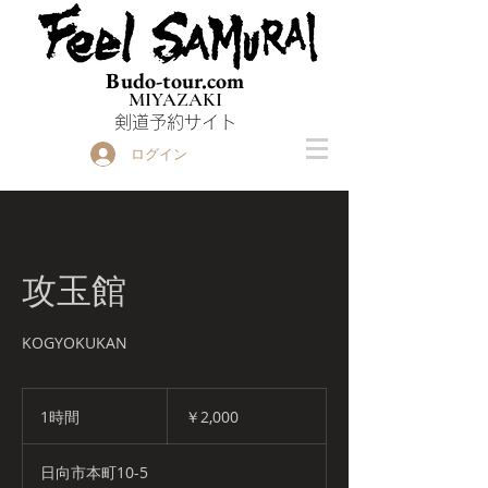
Budo-tour.com
MIYAZAKI
​剣道予約サイト
ログイン
攻玉館
KOGYOKUKAN
2,000
円
1時間
1
￥2,000
時
日向市本町10-5