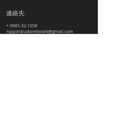
連絡先
+ 0985-32-1058
nipponbudonetwork@gmail.com
JPN
Budo-tour.comとは
プライバシーポリシー
特定商取引法に関する表記
NBnetwork
㈱日本武道宮崎店舗内
〒880-0841
宮崎県宮崎市吉村町曽師前甲3169-4 ２F
2nd Floor, 3169-4 Soshimae-kou,