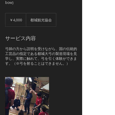
bow)
4,000
円
￥4,000
都城観光協会
サービス内容
弓師の方から説明を受けながら、国の伝統的
工芸品の指定である都城大弓の製造現場を見
学し、実際に触れて、弓を引く体験ができま
す。（※弓を射ることはできません。）