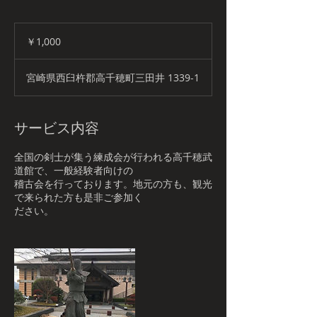
1,000
円
￥1,000
宮崎県西臼杵郡高千穂町三田井 1339-1
サービス内容
全国の剣士が集う練成会が行われる高千穂武
道館で、一般経験者向けの
稽古会を行っております。地元の方も、観光
で来られた方も是非ご参加く
ださい。