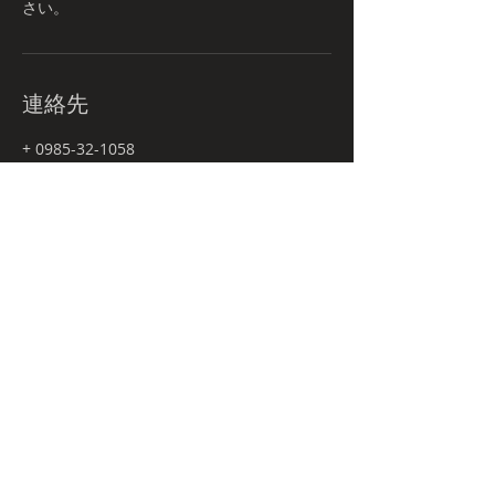
さい。
連絡先
+ 0985-32-1058
nipponbudonetwork@gmail.com
JPN
Budo-tour.comとは
プライバシーポリシー
特定商取引法に関する表記
NBnetwork
㈱日本武道宮崎店舗内
〒880-0841