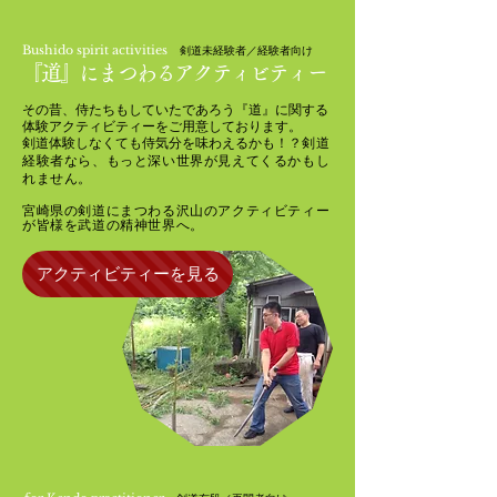
B
ushido spirit activities
剣道未経験者／経験者向け
『道
』
にまつわるアクティビティー
その昔、侍たちもしていたであろう『道』に関する
体験アクティビティーをご用意しております。
剣道体験しなくても侍気分を味わえるかも！？
剣道
経験者なら、もっと深い世界が見えてくるかもし
れません。
​宮崎県の剣道にまつわる沢山のアクティビティー
が
皆様を武道の精神世界へ。
アクティビティーを見る