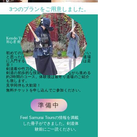
3
つのプランをご用意しました。
詳細を見る
Kendo Trial
剣道未経験者向けの剣道教室
初心者 剣道体験 無料！
初めての
方でも安心！「テレビで観てカッコいい
と思ったけど、敷居が高そう…。」「正式に道場
に入門する前に体験してみたい。」という方は是
非！
剣道着や竹刀などは準備いたします。
剣道の初歩的な技術や目的を説明しながら進める
約2時間のコース。体験後は最寄り道場のご紹介
も致します。
見学同伴も大歓迎！
無料チケットを申し込んでご参加ください。
準備中
Feel Samurai Toursの情報を満載
した冊子ができました。剣道体
験前にご一読ください。