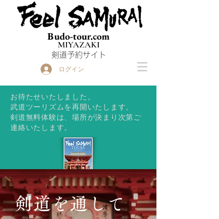
Budo-tour.com
MIYAZAKI
​剣道予約サイト
ログイン
お待たせいたしました。
武道ツーリズムを再開いたします。
​剣道無料体験は、場所が決まり次第ご
連絡いたします。
詳しい内容はこちらの冊子を
剣道を通して
ご覧ください。