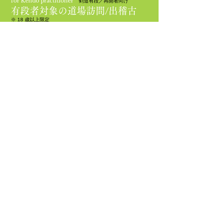
for Kendo practitioner
剣道有段／再開者向け
有段者対象の道場訪問/出稽古
※ 18 歳以上限定
剣道有段者なら、このサイトから出稽古の申し込み
が簡単にできます。
宮崎県は剣法発祥の地であり、数々の有名剣士を輩
出しています。色々な地域で
『交剣知愛』を合言葉
に、出稽古で沢山の仲間を作りましょう。いつもと
違う道場の稽古で汗を流しながら、多くの出会い
と、その地域も楽しんでください。剣道から長く離
れていた方には再開のお手伝いもいたします。
参加を決めたら『会員登録』を済ませて『出稽古プ
ラン』をお選びください。それでは道場でお会いし
ましょう！
道場検索