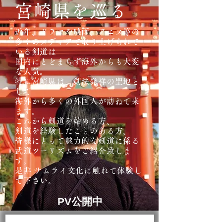
宮崎県を巡る
近年、ドラマや映画、アニメ等の
多くのメディアで取り上げられて
いる剣道は
国内にとどまらず海外からも大変
な人気。
特に宮崎県は、剣法発祥の聖地と
して
海外から多くの外国人が訪ねて来
ます。
これから剣道を始める方、
剣道を経験したことのある方、
皆様にとって魅力的な剣道に係る
武道ツーリズムをご紹介致しま
す。
是非 サムライ文化に触れて体験し
て下さい。
​PV公開中