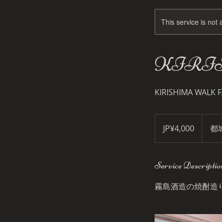
This service is not 
KIRI
KIRISHIMA WALK 
4,000
Japanese
JP¥4,000
都
yen
Service Descriptio
霧島酒造の焼酎造