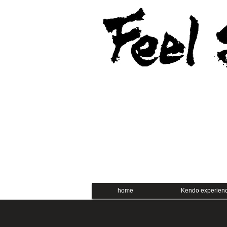
home
Kendo experien