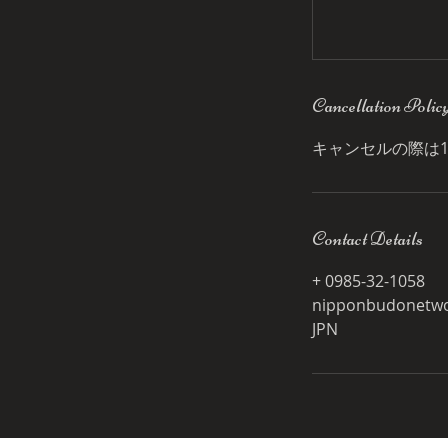
Cancellation Polic
キャンセルの際は
Contact Details
+ 0985-32-1058
nipponbudonetw
JPN