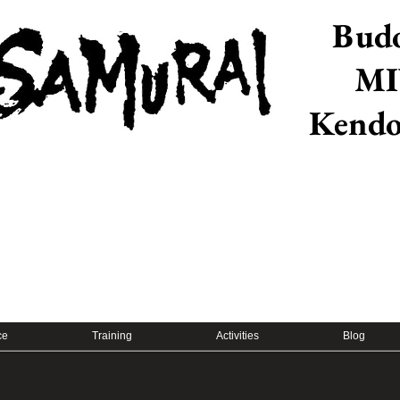
Budo
MI
​Kendo
ce
Training
Activities
Blog